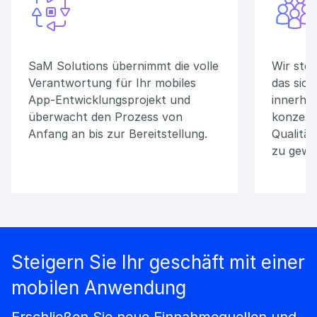
SaM Solutions übernimmt die volle
Wir ste
Verantwortung für Ihr mobiles
das sic
App-Entwicklungsprojekt und
innerhal
überwacht den Prozess von
konzentr
Anfang an bis zur Bereitstellung.
Qualität
zu gewäh
Steigern Sie Ihr geschäft mit einer
mobilen Anwendung