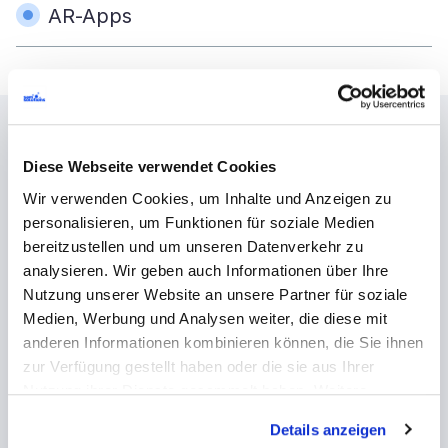
AR-Apps
Unser Entwicklungsprozess
Diese Webseite verwendet Cookies
für mobile Apps
Wir verwenden Cookies, um Inhalte und Anzeigen zu
personalisieren, um Funktionen für soziale Medien
bereitzustellen und um unseren Datenverkehr zu
analysieren. Wir geben auch Informationen über Ihre
1. Analyse der
2. UX-
Nutzung unserer Website an unsere Partner für soziale
Medien, Werbung und Analysen weiter, die diese mit
Geschäftsanforderungen
anderen Informationen kombinieren können, die Sie ihnen
zur Verfügung gestellt haben oder die sie aus Ihrer
Nutzung ihrer Dienste gesammelt haben. Weitere
Informationen über Cookies finden Sie auf unserer Seite
Details anzeigen
Impressum & Datenschutz
.