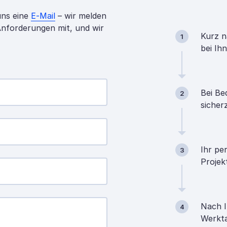
uns eine
E-Mail
– wir melden
 Anforderungen mit, und wir
Kurz n
1
bei Ih
Bei Be
2
sicher
Ihr pe
3
Projek
Nach I
4
Werkta