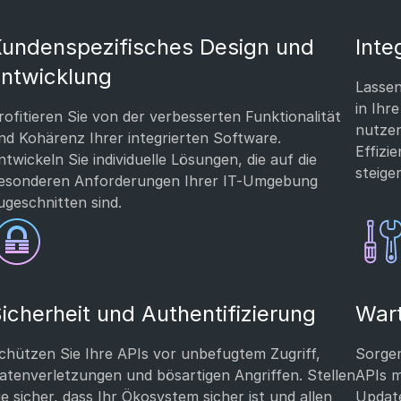
undenspezifisches Design und
Inte
ntwicklung
Lassen
in Ihr
rofitieren Sie von der verbesserten Funktionalität
nutzen
nd Kohärenz Ihrer integrierten Software.
Effizi
ntwickeln Sie individuelle Lösungen, die auf die
steige
esonderen Anforderungen Ihrer IT-Umgebung
ugeschnitten sind.
icherheit und Authentifizierung
War
chützen Sie Ihre APIs vor unbefugtem Zugriff,
Sorgen
atenverletzungen und bösartigen Angriffen. Stellen
APIs m
ie sicher, dass Ihr Ökosystem sicher ist und allen
Updat