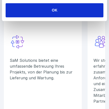
OK
Vollständiges outsourcing
Engagi
SaM Solutions bietet eine
Wir stel
umfassende Betreuung Ihres
erfahren
Projekts, von der Planung bis zur
zusamme
Lieferung und Wartung.
Anforde
und eine
Zusamme
Mitarbe
Partner