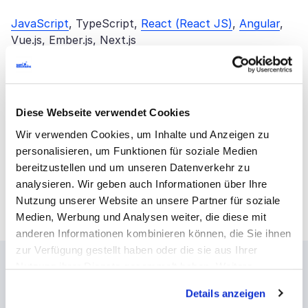
JavaScript
, TypeScript,
React (React JS)
,
Angular
,
Vue.js, Ember.js, Next.js
Backend
Diese Webseite verwendet Cookies
Mobile und Cross-Platform
Wir verwenden Cookies, um Inhalte und Anzeigen zu
personalisieren, um Funktionen für soziale Medien
Databases
bereitzustellen und um unseren Datenverkehr zu
analysieren. Wir geben auch Informationen über Ihre
Cloud-Services
Nutzung unserer Website an unsere Partner für soziale
Medien, Werbung und Analysen weiter, die diese mit
anderen Informationen kombinieren können, die Sie ihnen
zur Verfügung gestellt haben oder die sie aus Ihrer
Nutzung ihrer Dienste gesammelt haben. Weitere
Kooperationsmodelle
Informationen über Cookies finden Sie auf unserer Seite
Details anzeigen
Impressum & Datenschutz
.