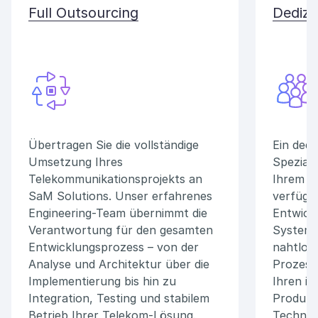
Full Outsourcing
Dedizi
Übertragen Sie die vollständige
Ein dedi
Umsetzung Ihres
Speziali
Telekommunikationsprojekts an
Ihrem Pr
SaM Solutions. Unser erfahrenes
verfüge
Engineering-Team übernimmt die
Entwick
Verantwortung für den gesamten
Systeme 
Entwicklungsprozess – von der
nahtlos
Analyse und Architektur über die
Prozesse
Implementierung bis hin zu
Ihren i
Integration, Testing und stabilem
Produkt
Betrieb Ihrer Telekom-Lösung.
Technol