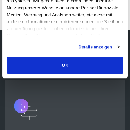
analysieren. Wir geben auch Informationen über Ihre
Nutzung unserer Website an unsere Partner für soziale
API und Integration
Medien, Werbung und Analysen weiter, die diese mit
anderen Informationen kombinieren können, die Sie ihnen
zur Verfügung gestellt haben oder die sie aus Ihrer
Nutzung ihrer Dienste gesammelt haben. Weitere
Informationen über Cookies finden Sie auf unserer Seite
Details anzeigen
Integrationen für
Impressum & Datenschutz
.
Telekommunikationssoftware
OK