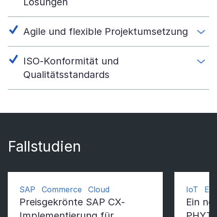
Lösungen
Agile und flexible Projektumsetzung
ISO-Konformität und
Qualitätsstandards
Fallstudien
SAP Commerce Cloud
IoT Em
Preisgekrönte SAP CX-
Ein ne
Implementierung für
PHYTE