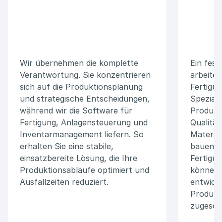
Wir übernehmen die komplette
Ein fest
Verantwortung. Sie konzentrieren
arbeitet
sich auf die Produktionsplanung
Fertigu
und strategische Entscheidungen,
Speziali
während wir die Software für
Produkti
Fertigung, Anlagensteuerung und
Qualität
Inventarmanagement liefern. So
Materia
erhalten Sie eine stabile,
bauen ti
einsatzbereite Lösung, die Ihre
Fertigu
Produktionsabläufe optimiert und
können w
Ausfallzeiten reduziert.
entwicke
Produkt
zugeschn