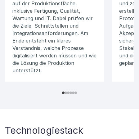
auf der Produktionsfläche,
und zent
inklusive Fertigung, Qualität,
erstelle
Wartung und IT. Dabei prüfen wir
Prototyp
die Ziele, Schnittstellen und
Aufgabe
Integrationsanforderungen. Am
Akzeptan
Ende entsteht ein klares
sicherge
Verständnis, welche Prozesse
Stakeho
digitalisiert werden müssen und wie
und die 
die Lösung die Produktion
geplant 
unterstützt.
Technologiestack