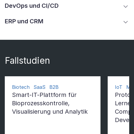
DevOps und CI/CD
ERP und CRM
Fallstudien
Biotech SaaS B2B
IoT Mac
Smart-IT-Plattform für
Protot
Bioprozesskontrolle,
Lernen
Visualisierung und Analytik
Comput
Devel