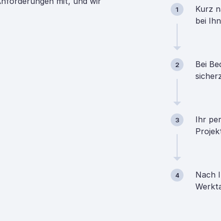
 Anforderungen mit, und wir
Kurz n
1
bei Ih
Bei Be
2
sicher
Ihr pe
3
Projek
Nach I
4
Werkta