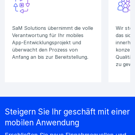
SaM Solutions übernimmt die volle
Wir ste
Verantwortung für Ihr mobiles
das sic
App-Entwicklungsprojekt und
innerhal
überwacht den Prozess von
konzentr
Anfang an bis zur Bereitstellung.
Qualität
zu gewäh
Steigern Sie Ihr geschäft mit einer
mobilen Anwendung