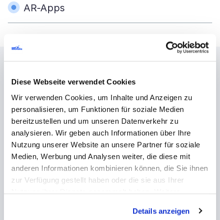
AR-Apps
Unser Entwicklungsprozess
Diese Webseite verwendet Cookies
für mobile Apps
Wir verwenden Cookies, um Inhalte und Anzeigen zu
personalisieren, um Funktionen für soziale Medien
bereitzustellen und um unseren Datenverkehr zu
analysieren. Wir geben auch Informationen über Ihre
1. Analyse der
2. UX-
Nutzung unserer Website an unsere Partner für soziale
Medien, Werbung und Analysen weiter, die diese mit
Geschäftsanforderungen
anderen Informationen kombinieren können, die Sie ihnen
zur Verfügung gestellt haben oder die sie aus Ihrer
Nutzung ihrer Dienste gesammelt haben. Weitere
Informationen über Cookies finden Sie auf unserer Seite
Details anzeigen
Impressum & Datenschutz
.