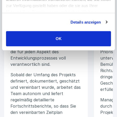
zur Verfügung gestellt haben oder die sie aus Ihrer
Nutzung ihrer Dienste gesammelt haben. Weitere
Informationen über Cookies finden Sie auf unserer Seite
Details anzeigen
Impressum & Datenschutz
.
Genießen Sie den Komfort, dass
Stellen 
Ihr Produkt vollständig von einem
Java-Ent
OK
Team von SaM Solutions-Experten
Ihrem P
entworfen und implementiert wird,
Java-Pro
die für jeden Aspekt des
Priorisi
Entwicklungsprozesses voll
unterwe
verantwortlich sind.
Bemühun
Richtun
Sobald der Umfang des Projekts
dringen
definiert, dokumentiert, geschätzt
Geschäf
und vereinbart wurde, arbeitet das
erfüllen.
Team autonom und liefert
regelmäßig detaillierte
Managen
Fortschrittsberichte, so dass Sie
durch e
den vereinbarten Zeitplan
Projekt