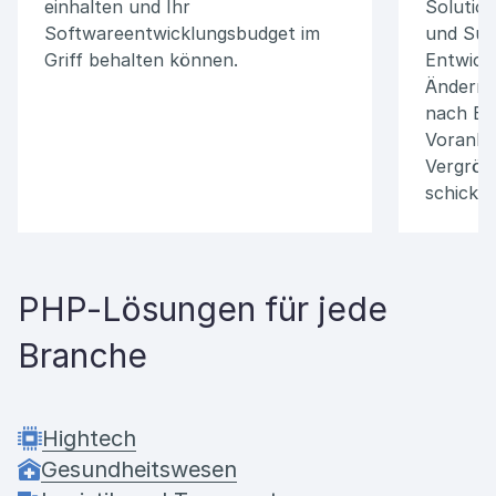
einhalten und Ihr
Solution
Softwareentwicklungsbudget im
und Supe
Griff behalten können.
Entwick
Ändern 
nach Bel
Vorankü
Vergröß
schicken
PHP-Lösungen für jede
Branche
Hightech
Gesundheitswesen