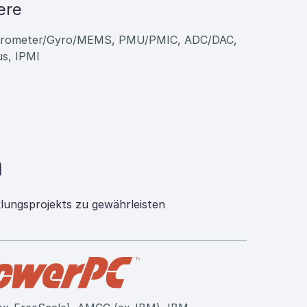
ere
erometer/Gyro/MEMS, PMU/PMIC, ADC/DAC,
s, IPMI
n
lungsprojekts zu gewährleisten