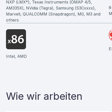
NXP (i.MX*), Texas Instruments (OMAP 4/5,
8
AM335X), NVidia (Tegra), Samsung (S3Cxxxx),
M
Marvell, QUALCOMM (Snapdragon), M0, M3 and
others
E
Intel, AMD
Wie wir arbeiten