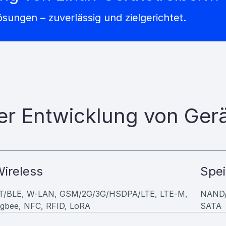
Lösungen – zuverlässig und zielgerichtet.
r Entwicklung von Gerä
ireless
Spei
T/BLE, W-LAN, GSM/2G/3G/HSDPA/LTE, LTE-M,
NAND/
igbee, NFC, RFID, LoRA
SATA