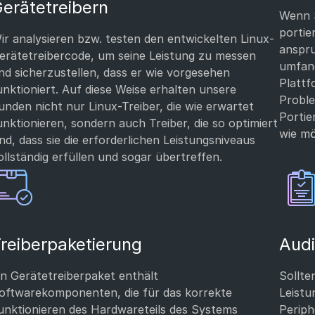
erätetreibern
Wenn S
portie
ir analysieren bzw. testen den entwickelten Linux-
anspru
erätetreibercode, um seine Leistung zu messen
umfang
nd sicherzustellen, dass er wie vorgesehen
Plattf
unktioniert. Auf diese Weise erhalten unsere
Probl
unden nicht nur Linux-Treiber, die wie erwartet
Portie
unktionieren, sondern auch Treiber, die so optimiert
wie mö
ind, dass sie die erforderlichen Leistungsniveaus
ollständig erfüllen und sogar übertreffen.
reiberpaketierung
Audi
in Gerätetreiberpaket enthält
Sollte
oftwarekomponenten, die für das korrekte
Leistu
unktionieren des Hardwareteils des Systems
Periph