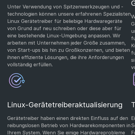
G
Unter Verwendung von Spitzenwerkzeugen und -
technologien können unsere erfahrenen Spezialisten
W
Linux Gerätetreiber für beliebige Hardwaregeräte
G
von Grund auf neu schreiben oder diese aber für
u
eine bestehende Linux-Umgebung anpassen. Wir
f
arbeiten mit Unternehmen jeder Größe zusammen,
K
von Start-ups bis hin zu Großkonzernen, und bieten
f
ihnen effiziente Lösungen, die ihre Anforderungen
s
vollständig erfüllen.
v
Linux-Gerätetreiberaktualisierung
T
Gerätetreiber haben einen direkten Einfluss auf den
E
reibungslosen Betrieb von Hardwarekomponenten in
S
Ihrem System. Wenn Sie einige Hardwareprobleme
F