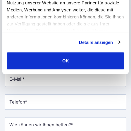
Kontaktieren Sie uns
Nutzung unserer Website an unsere Partner für soziale
Medien, Werbung und Analysen weiter, die diese mit
Bevorzugen Sie persönlichen Kontakt? Schreiben Sie
anderen Informationen kombinieren können, die Sie ihnen
uns eine
E-Mail
– wir melden uns in Kürze bei Ihnen.
zur Verfügung gestellt haben oder die sie aus Ihrer
Teilen Sie uns Ihre Ideen oder Anforderungen mit,
Nutzung ihrer Dienste gesammelt haben. Weitere
und wir helfen Ihnen, diese weiter auszuarbeiten.
Informationen über Cookies finden Sie auf unserer Seite
Details anzeigen
Impressum & Datenschutz
.
OK