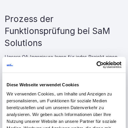
Prozess der
Funktionsprüfung bei SaM
Solutions
Unsere QA-Ingenieure legen für jedes Projekt einen
transparenten funktionalen Testprozess fest, der
auf der Komplexität und den Anforderungen des
Projekts basiert. Die wichtigsten Schritte umfassen:
Diese Webseite verwendet Cookies
Wir verwenden Cookies, um Inhalte und Anzeigen zu
1. Anforderungsanalyse
2. Tes
personalisieren, um Funktionen für soziale Medien
bereitzustellen und um unseren Datenverkehr zu
Vorber
analysieren. Wir geben auch Informationen über Ihre
Dokum
Wir überprüfen die
Nutzung unserer Website an unsere Partner für soziale
Anforderungen, um