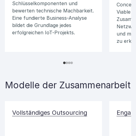
Schlüsselkomponenten und
Concept
bewerten technische Machbarkeit.
Viable P
Eine fundierte Business-Analyse
Zusamme
bildet die Grundlage jedes
Netzwer
erfolgreichen IoT-Projekts.
und mög
zu erke
Modelle der Zusammenarbeit
Vollständiges Outsourcing
Engagi