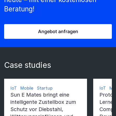
Beratung!
Angebot anfragen
Case studies
IoT Mobile Startup
IoT Mac
Sun E Mates bringt eine
Protot
intelligente Zustellbox zum
Lernen
Schutz vor Diebstahl,
Comput