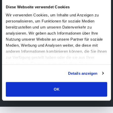
Diese Webseite verwendet Cookies
Geräte und Sensoren
Wir verwenden Cookies, um Inhalte und Anzeigen zu
personalisieren, um Funktionen für soziale Medien
Konnektivität
bereitzustellen und um unseren Datenverkehr zu
analysieren. Wir geben auch Informationen über Ihre
Nutzung unserer Website an unsere Partner für soziale
Gateways
Medien, Werbung und Analysen weiter, die diese mit
anderen Informationen kombinieren können, die Sie ihnen
Cloud-Infrastruktur
zur Verfügung gestellt haben oder die sie aus Ihrer
Nutzung ihrer Dienste gesammelt haben. Weitere
Informationen über Cookies finden Sie auf unserer Seite
Edge Computing
Details anzeigen
Impressum & Datenschutz
.
End-User-Apps und UI/UX
OK