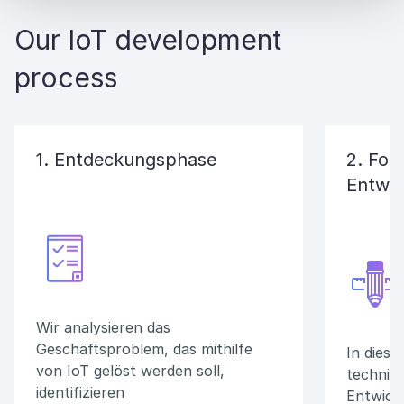
Our IoT development
process
1. Entdeckungsphase
2. For
Entwic
Wir analysieren das
Geschäftsproblem, das mithilfe
In diese
von IoT gelöst werden soll,
technisc
identifizieren
Entwick