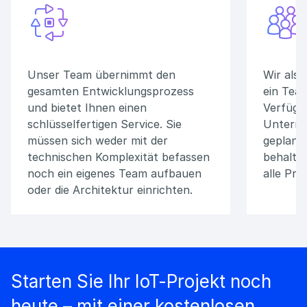
Unser Team übernimmt den
Wir als 
gesamten Entwicklungsprozess
ein Tea
und bietet Ihnen einen
Verfügun
schlüsselfertigen Service. Sie
Unterne
müssen sich weder mit der
geplante
technischen Komplexität befassen
behalten
noch ein eigenes Team aufbauen
alle Pro
oder die Architektur einrichten.
Starten Sie Ihr IoT-Projekt noch
heute – mit einer kostenlosen