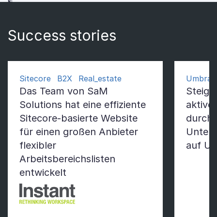
Success stories
Sitecore B2X Real_estate
Umbrac
Das Team von SaM
Steige
Solutions hat eine effiziente
aktiv
Sitecore-basierte Website
durch 
für einen großen Anbieter
Untern
flexibler
auf U
Arbeitsbereichslisten
entwickelt