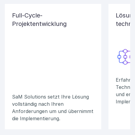
Full-Cycle-
Lösung
Projektentwicklung
techno
Erfahre
Technolo
und erfo
SaM Solutions setzt Ihre Lösung
Impleme
vollständig nach Ihren
Anforderungen um und übernimmt
die Implementierung.