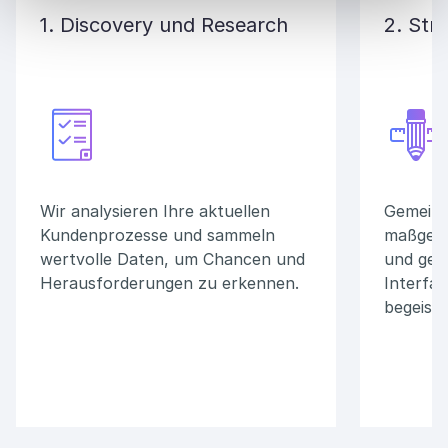
1. Discovery und Research
2. Str
Wir analysieren Ihre aktuellen
Gemeins
Kundenprozesse und sammeln
maßgesc
wertvolle Daten, um Chancen und
und ges
Herausforderungen zu erkennen.
Interfac
begeiste