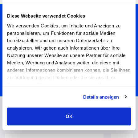
Diese Webseite verwendet Cookies
Möchten Sie Support-Anfragen
Wir verwenden Cookies, um Inhalte und Anzeigen zu
reduzieren?
personalisieren, um Funktionen für soziale Medien
bereitzustellen und um unseren Datenverkehr zu
Verbessern Sie die Nutzerfreundlichkeit mit
analysieren. Wir geben auch Informationen über Ihre
smarten CX-Tools.
Nutzung unserer Website an unsere Partner für soziale
Medien, Werbung und Analysen weiter, die diese mit
anderen Informationen kombinieren können, die Sie ihnen
CX-Audit anfragen
zur Verfügung gestellt haben oder die sie aus Ihrer
Nutzung ihrer Dienste gesammelt haben. Weitere
Informationen über Cookies finden Sie auf unserer Seite
Details anzeigen
Impressum & Datenschutz
.
Unser Entwicklungsprozess
OK