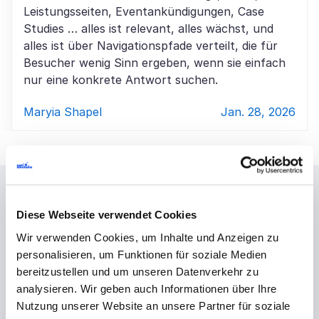
Leistungsseiten, Eventankündigungen, Case
Studies … alles ist relevant, alles wächst, und
alles ist über Navigationspfade verteilt, die für
Besucher wenig Sinn ergeben, wenn sie einfach
nur eine konkrete Antwort suchen.
Maryia Shapel
Jan. 28, 2026
Kontaktieren Sie uns
Diese Webseite verwendet Cookies
Wir verwenden Cookies, um Inhalte und Anzeigen zu
Bevorzugen Sie persönlichen Kontakt? Schreiben Sie
personalisieren, um Funktionen für soziale Medien
uns eine
E-Mail
– wir melden uns in Kürze bei Ihnen.
bereitzustellen und um unseren Datenverkehr zu
Teilen Sie uns Ihre Ideen oder Anforderungen mit,
analysieren. Wir geben auch Informationen über Ihre
und wir helfen Ihnen, diese weiter auszuarbeiten.
Nutzung unserer Website an unsere Partner für soziale