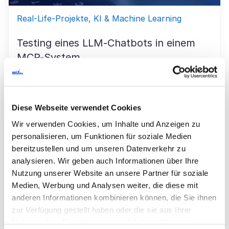
Real-Life-Projekte, KI & Machine Learning
Testing eines LLM-Chatbots in einem
MCP-System
Das Testen von LLM-Chatbots in MCP-Systemen
stellt neue Anforderungen an die klassische
Softwarequalitätssicherung. Durch
Diese Webseite verwendet Cookies
nichtdeterministische Antworten, komplexe
Wir verwenden Cookies, um Inhalte und Anzeigen zu
Systemarchitekturen und dynamische
personalisieren, um Funktionen für soziale Medien
Kontextverarbeitung reichen traditionelle
bereitzustellen und um unseren Datenverkehr zu
Testmethoden oft nicht mehr aus. Moderne
analysieren. Wir geben auch Informationen über Ihre
Validierungsansätze müssen daher semantische,
Nutzung unserer Website an unsere Partner für soziale
kontextabhängige und probabilistische
Medien, Werbung und Analysen weiter, die diese mit
Eigenschaften von KI-Systemen berücksichtigen.
anderen Informationen kombinieren können, die Sie ihnen
zur Verfügung gestellt haben oder die sie aus Ihrer
Mikhail Sinkin
Juni 04, 2026
Nutzung ihrer Dienste gesammelt haben. Weitere