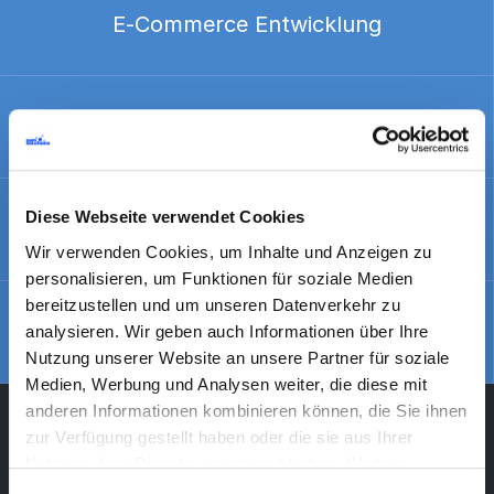
E-Commerce Entwicklung
Sitecore E-Commerce Entwicklung
Diese Webseite verwendet Cookies
SAP Hybris Lösungen
Wir verwenden Cookies, um Inhalte und Anzeigen zu
personalisieren, um Funktionen für soziale Medien
bereitzustellen und um unseren Datenverkehr zu
Magento
analysieren. Wir geben auch Informationen über Ihre
Nutzung unserer Website an unsere Partner für soziale
Medien, Werbung und Analysen weiter, die diese mit
anderen Informationen kombinieren können, die Sie ihnen
zur Verfügung gestellt haben oder die sie aus Ihrer
Wir freuen uns auf Ihre Kontaktaufnahme und
Nutzung ihrer Dienste gesammelt haben. Weitere
Gespräch über Ihre aktuellen Bedürfnisse.
Informationen über Cookies finden Sie auf unserer Seite