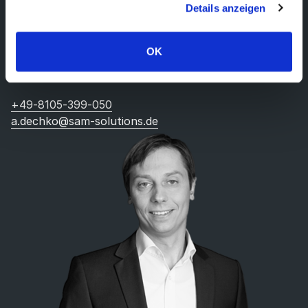
Details anzeigen
Impressum & Datenschutz
.
Sie können mich gerne persönlich ansprechen:
ANTON DECHKO
OK
GESCHÄFTSFÜHRER, SAM SOLUTIONS GMBH &
CO. KG
+49-8105-399-050
a.dechko@sam-solutions.de