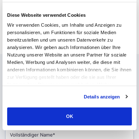
Security Testing, Performance Testing
und Stress Testing
Diese Webseite verwendet Cookies
Bereitstellung detaillierter Testberichte
Wir verwenden Cookies, um Inhalte und Anzeigen zu
personalisieren, um Funktionen für soziale Medien
und statistischer Daten
bereitzustellen und um unseren Datenverkehr zu
analysieren. Wir geben auch Informationen über Ihre
Nutzung unserer Website an unsere Partner für soziale
Medien, Werbung und Analysen weiter, die diese mit
anderen Informationen kombinieren können, die Sie ihnen
Kontaktieren Sie uns
zur Verfügung gestellt haben oder die sie aus Ihrer
Nutzung ihrer Dienste gesammelt haben. Weitere
Bevorzugen Sie persönlichen Kontakt? Schreiben Sie
Informationen über Cookies finden Sie auf unserer Seite
Details anzeigen
uns eine
E-Mail
– wir melden uns in Kürze bei Ihnen.
Impressum & Datenschutz
.
Teilen Sie uns Ihre Ideen oder Anforderungen mit,
und wir helfen Ihnen, diese weiter auszuarbeiten.
OK