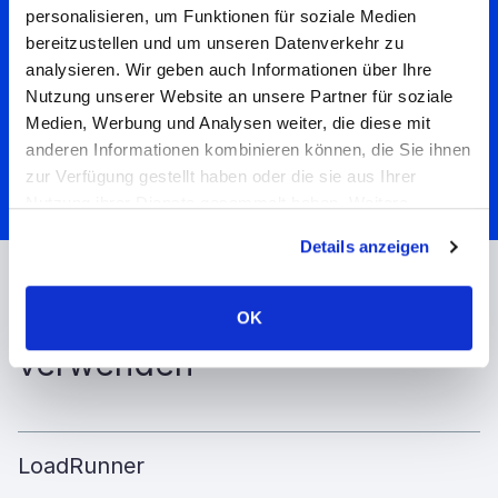
Solutions und stellen Sie sicher, dass Ihre
personalisieren, um Funktionen für soziale Medien
Anwendung die Anforderungen und
bereitzustellen und um unseren Datenverkehr zu
analysieren. Wir geben auch Informationen über Ihre
Erwartungen Ihrer Kunden erfüllt.
Nutzung unserer Website an unsere Partner für soziale
Medien, Werbung und Analysen weiter, die diese mit
anderen Informationen kombinieren können, die Sie ihnen
Kontakt
zur Verfügung gestellt haben oder die sie aus Ihrer
Nutzung ihrer Dienste gesammelt haben. Weitere
Informationen über Cookies finden Sie auf unserer Seite
Details anzeigen
Impressum & Datenschutz
.
Leistungstest Tools, die wir
OK
verwenden
LoadRunner