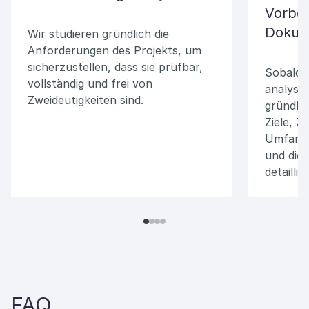
Vorber
Dokum
Wir studieren gründlich die
Anforderungen des Projekts, um
sicherzustellen, dass sie prüfbar,
Sobald 
vollständig und frei von
analysie
Zweideutigkeiten sind.
gründlic
Ziele, Z
Umfang, 
und die
detaillie
FAQ