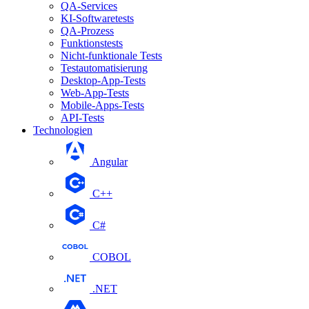
QA-Services
KI-Softwaretests
QA-Prozess
Funktionstests
Nicht-funktionale Tests
Testautomatisierung
Desktop-App-Tests
Web-App-Tests
Mobile-Apps-Tests
API-Tests
Technologien
Angular
С++
С#
COBOL
.NET