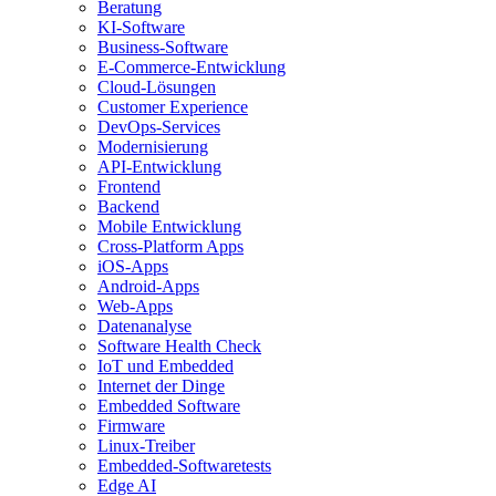
Beratung
KI-Software
Business-Software
E-Commerce-Entwicklung
Cloud-Lösungen
Customer Experience
DevOps-Services
Modernisierung
API-Entwicklung
Frontend
Backend
Mobile Entwicklung
Cross-Platform Apps
iOS-Apps
Android-Apps
Web-Apps
Datenanalyse
Software Health Check
IoT und Embedded
Internet der Dinge
Embedded Software
Firmware
Linux-Treiber
Embedded-Softwaretests
Edge AI