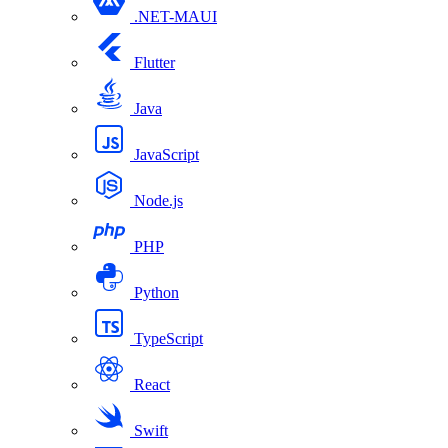
.NET-MAUI
Flutter
Java
JavaScript
Node.js
PHP
Python
TypeScript
React
Swift