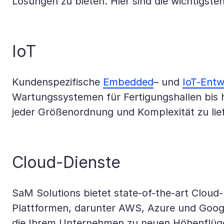
Lösungen zu bieten. Hier sind die wichtigste
IoT
Kundenspezifische
Embedded
– und
IoT-Entw
Wartungssystemen für Fertigungshallen bis 
jeder Größenordnung und Komplexität zu lie
Cloud-Dienste
SaM Solutions bietet state-of-the-art Cloud
Plattformen, darunter AWS, Azure und Google
die Ihrem Unternehmen zu neuen Höhenflügen