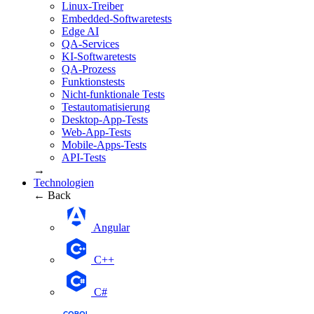
Linux-Treiber
Embedded-Softwaretests
Edge AI
QA-Services
KI-Softwaretests
QA-Prozess
Funktionstests
Nicht-funktionale Tests
Testautomatisierung
Desktop-App-Tests
Web-App-Tests
Mobile-Apps-Tests
API-Tests
→
Technologien
← Back
Angular
С++
С#