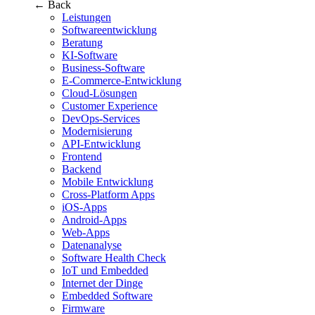
← Back
Leistungen
Softwareentwicklung
Beratung
KI-Software
Business-Software
E-Commerce-Entwicklung
Cloud-Lösungen
Customer Experience
DevOps-Services
Modernisierung
API-Entwicklung
Frontend
Backend
Mobile Entwicklung
Cross-Platform Apps
iOS-Apps
Android-Apps
Web-Apps
Datenanalyse
Software Health Check
IoT und Embedded
Internet der Dinge
Embedded Software
Firmware