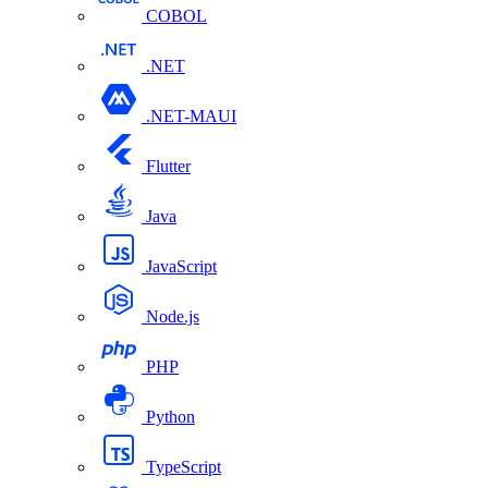
COBOL
.NET
.NET-MAUI
Flutter
Java
JavaScript
Node.js
PHP
Python
TypeScript