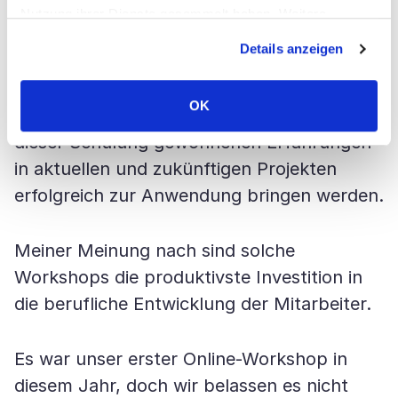
reichhaltigen Modell refaktorisieren.
Nutzung ihrer Dienste gesammelt haben. Weitere
Vladimir gab auch klare und konstruktive
Informationen über Cookies finden Sie auf unserer Seite
Details anzeigen
Impressum & Datenschutz
.
Antworten auf alle kniffligen Fragen.
OK
Wir hoffen, dass unsere Entwickler die bei
dieser Schulung gewonnenen Erfahrungen
in aktuellen und zukünftigen Projekten
erfolgreich zur Anwendung bringen werden.
Meiner Meinung nach sind solche
Workshops die produktivste Investition in
die berufliche Entwicklung der Mitarbeiter.
Es war unser erster Online-Workshop in
diesem Jahr, doch wir belassen es nicht