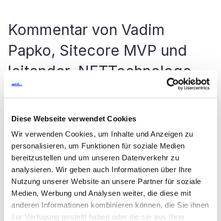
Kommentar von Vadim
Papko, Sitecore MVP und
leitender .NETTechnologe
bei SaM Solutions
Diese Webseite verwendet Cookies
„20 Mitglieder unserer .NET-Community
Wir verwenden Cookies, um Inhalte und Anzeigen zu
haben an dem Workshop teilgenommen.
personalisieren, um Funktionen für soziale Medien
Die Veranstaltung war lebhaft und
bereitzustellen und um unseren Datenverkehr zu
produktiv. Alle Teilnehmer konnten ein
analysieren. Wir geben auch Informationen über Ihre
vorbereitetes GIT-Repository klonen und
Nutzung unserer Website an unsere Partner für soziale
Medien, Werbung und Analysen weiter, die diese mit
unter der Kontrolle des Schulungsleiters
anderen Informationen kombinieren können, die Sie ihnen
das Projekt vom anämischen zum
zur Verfügung gestellt haben oder die sie aus Ihrer