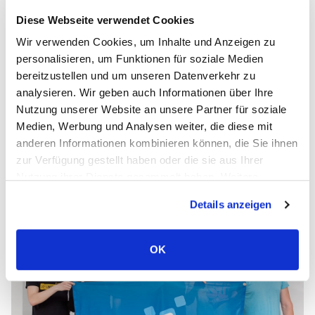
Kundenprojekte sind Entwicklung einer
Diese Webseite verwendet Cookies
Lösung für Mitarbeiter einer
Wir verwenden Cookies, um Inhalte und Anzeigen zu
Immobilienagentur sowie Migration des
personalisieren, um Funktionen für soziale Medien
bestehenden Sitecore-basierten
bereitzustellen und um unseren Datenverkehr zu
eCommerce Funktionsumfangs und
analysieren. Wir geben auch Informationen über Ihre
Nutzung unserer Website an unsere Partner für soziale
Entwicklung neuer Features. Ganze Reihe
Medien, Werbung und Analysen weiter, die diese mit
weiterer Projekte für Partner aus
anderen Informationen kombinieren können, die Sie ihnen
Westeuropa und Nordamerika ist in
zur Verfügung gestellt haben oder die sie aus Ihrer
Planung.
Nutzung ihrer Dienste gesammelt haben. Weitere
Informationen über Cookies finden Sie auf unserer Seite
Details anzeigen
Impressum & Datenschutz
.
OK