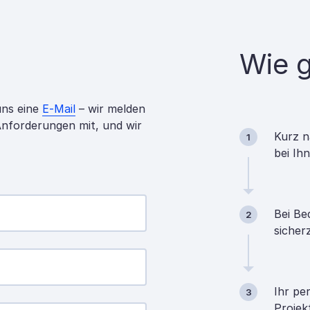
Wie g
uns eine
E-Mail
– wir melden
 Anforderungen mit, und wir
Kurz n
1
bei Ih
Bei Be
2
sicher
Ihr pe
3
Projek