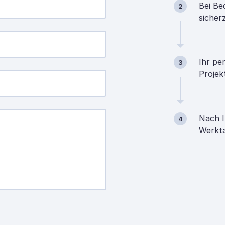
Bei Be
2
sicher
Ihr pe
3
Projek
Nach I
4
Werkta