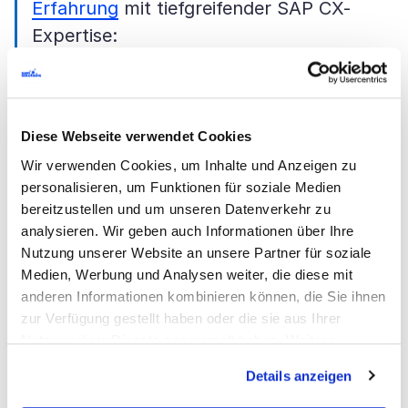
Erfahrung
mit tiefgreifender SAP CX-
Expertise:
Über 80 SAP Commerce Cloud-
Experten
Mehr als 30 zertifizierte Architekten,
Diese Webseite verwendet Cookies
Entwickler, Business-Analysten und
Wir verwenden Cookies, um Inhalte und Anzeigen zu
Projektmanager
personalisieren, um Funktionen für soziale Medien
bereitzustellen und um unseren Datenverkehr zu
40+ groß angelegte
analysieren. Wir geben auch Informationen über Ihre
Implementierungen weltweit
Nutzung unserer Website an unsere Partner für soziale
Medien, Werbung und Analysen weiter, die diese mit
anderen Informationen kombinieren können, die Sie ihnen
Unser Ziel ist klar:
Unternehmen dabei zu
zur Verfügung gestellt haben oder die sie aus Ihrer
unterstützen, intelligente, vernetzte
Nutzung ihrer Dienste gesammelt haben. Weitere
Customer Journeys zu schaffen – auf Basis
Informationen über Cookies finden Sie auf unserer Seite
Details anzeigen
Impressum & Datenschutz
.
leistungsstarker SAP-Technologien.