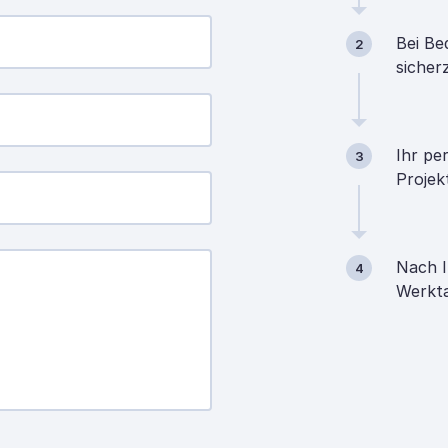
Bei Be
2
sicher
Ihr pe
3
Projek
Nach I
4
Werkta