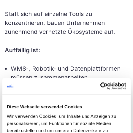
Statt sich auf einzelne Tools zu
konzentrieren, bauen Unternehmen
zunehmend vernetzte Ökosysteme auf.
Auffällig ist:
WMS-, Robotik- und Datenplattformen
müssen zusammenarbeiten
isolierte Systeme verlieren an Bedeutung
Mehrwert entsteht durch durchgängige
Diese Webseite verwendet Cookies
End-to-End-Konnektivität
Wir verwenden Cookies, um Inhalte und Anzeigen zu
personalisieren, um Funktionen für soziale Medien
bereitzustellen und um unseren Datenverkehr zu