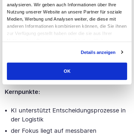
KI rückt in den realen Betrieb
analysieren. Wir geben auch Informationen über Ihre
Nutzung unserer Website an unsere Partner für soziale
Künstliche Intelligenz
war auf der
Medien, Werbung und Analysen weiter, die diese mit
anderen Informationen kombinieren können, die Sie ihnen
Veranstaltung stark präsent, allerdings hat
zur Verfügung gestellt haben oder die sie aus Ihrer
sich der Fokus deutlich verändert.
Nutzung ihrer Dienste gesammelt haben. Weitere
Informationen über Cookies finden Sie auf unserer Seite
Details anzeigen
Statt Demonstrationen und Pilotprojekten
Impressum & Datenschutz
.
setzen Unternehmen KI nun in realen
OK
operativen Umgebungen ein.
Kernpunkte:
KI unterstützt Entscheidungsprozesse in
der Logistik
der Fokus liegt auf messbaren