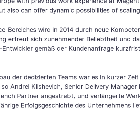
Europe with previous work experience at Magento
t also can offer dynamic possibilities of scalin
-Bereiches wird in 2014 durch neue Kompetenz i
 erfreut sich zunehmender Beliebtheit und da
s-Entwickler gemäß der Kundenanfrage kurzfrist
bau der dedizierten Teams war es in kurzer Zeit
o Andrei Klishevich, Senior Delivery Manager D-
ench Partner angestrebt, und verlängerte Werkb
hrige Erfolgsgeschichte des Unternehmens liefe