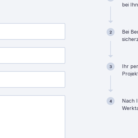
bei Ih
Bei Be
2
sicher
Ihr pe
3
Projek
Nach I
4
Werkta