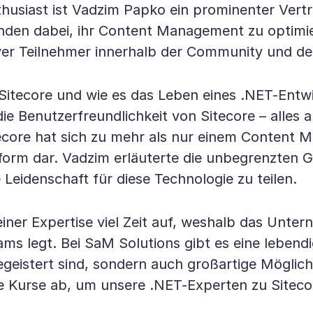
-Enthusiast ist Vadzim Papko ein prominenter Ve
unden dabei, ihr Content Management zu optimie
tiver Teilnehmer innerhalb der Community und de
tecore und wie es das Leben eines .NET-Entwi
die Benutzerfreundlichkeit von Sitecore – alles 
tecore hat sich zu mehr als nur einem Content 
attform dar. Vadzim erläuterte die unbegrenzten
 Leidenschaft für diese Technologie zu teilen.
iner Expertise viel Zeit auf, weshalb das Unt
ms legt. Bei SaM Solutions gibt es eine lebend
egeistert sind, sondern auch großartige Möglic
ne Kurse ab, um unsere .NET-Experten zu Siteco