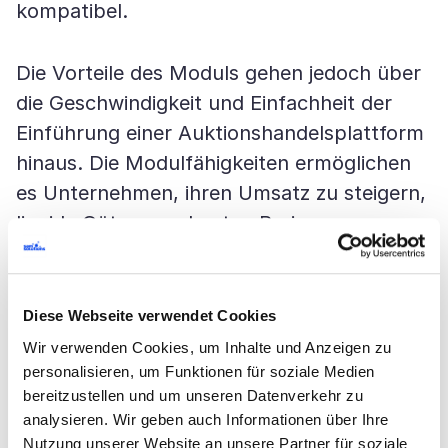
kompatibel.
Die Vorteile des Moduls gehen jedoch über
die Geschwindigkeit und Einfachheit der
Einführung einer Auktionshandelsplattform
hinaus. Die Modulfähigkeiten ermöglichen
es Unternehmen, ihren Umsatz zu steigern,
liquide Güter zum besten Preis zu
verkaufen und den Verkauf von nicht
konvertierbaren Aktien voranzutreiben.
Darüber hinaus optimiert das Modul die
Diese Webseite verwendet Cookies
Angebotsprozesse, was zur Senkung der
Wir verwenden Cookies, um Inhalte und Anzeigen zu
Betriebskosten und zur Prozesstransparenz
personalisieren, um Funktionen für soziale Medien
bereitzustellen und um unseren Datenverkehr zu
beiträgt.
analysieren. Wir geben auch Informationen über Ihre
Nutzung unserer Website an unsere Partner für soziale