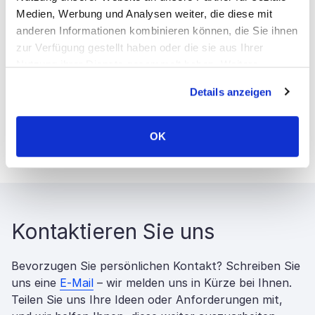
Um Ratschläge zur Wertsteigerung Ihrer
Medien, Werbung und Analysen weiter, die diese mit
anderen Informationen kombinieren können, die Sie ihnen
Ausschreibung und zur Verbesserung des
zur Verfügung gestellt haben oder die sie aus Ihrer
Verkaufs zu erhalten,
kontaktieren Sie bitte
Nutzung ihrer Dienste gesammelt haben. Weitere
unsere Spezialisten
. Besuchen Sie unsere
Informationen über Cookies finden Sie auf unserer Seite
Details anzeigen
Webseite, um unsere
SAP C/4HANA und
Impressum & Datenschutz
.
SAP Commerce Cloud Expertise
zu
überprüfen.
OK
Kontaktieren Sie uns
Bevorzugen Sie persönlichen Kontakt? Schreiben Sie
uns eine
E-Mail
– wir melden uns in Kürze bei Ihnen.
Teilen Sie uns Ihre Ideen oder Anforderungen mit,