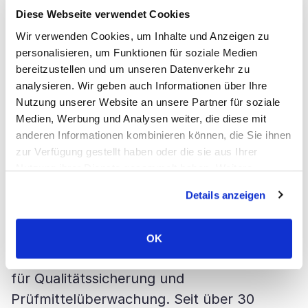
Die esz AG zählt zu den renommiertesten
Diese Webseite verwendet Cookies
Unternehmen wenn es um Kalibrierung,
Wir verwenden Cookies, um Inhalte und Anzeigen zu
Prüfmittelmanagement und
personalisieren, um Funktionen für soziale Medien
bereitzustellen und um unseren Datenverkehr zu
Servicedienstleistungen rund um die
analysieren. Wir geben auch Informationen über Ihre
Messtechnik geht. Die esz AG unterhält
Nutzung unserer Website an unsere Partner für soziale
Stützpunkte in Deutschland und Europa.
Medien, Werbung und Analysen weiter, die diese mit
Bei Herstellern und Entwicklern aus
anderen Informationen kombinieren können, die Sie ihnen
zur Verfügung gestellt haben oder die sie aus Ihrer
Industrie, Wissenschaft und Gewerbe ist die
Nutzung ihrer Dienste gesammelt haben. Weitere
esz AG als herstellerunabhängiges,
Informationen über Cookies finden Sie auf unserer Seite
überparteiliches Kalibrierlabor und
Details anzeigen
Impressum & Datenschutz
.
zuverlässige Dienstleistungszentrale
etabliert. Im Programm: ein vielfältiges
OK
Leistungsangebot rund um die Messtechnik
für Qualitätssicherung und
Prüfmittelüberwachung. Seit über 30