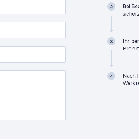
Bei Be
2
sicher
Ihr pe
3
Projek
Nach I
4
Werkta