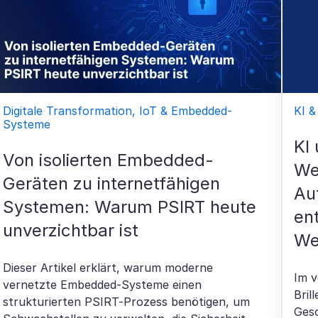
Digitale Transformation, IoT & Embedded-
KI &
Systeme
KI
Von isolierten Embedded-
We
Geräten zu internetfähigen
Au
Systemen: Warum PSIRT heute
en
unverzichtbar ist
We
Dieser Artikel erklärt, warum moderne
Im v
vernetzte Embedded-Systeme einen
Bril
strukturierten PSIRT-Prozess benötigen, um
Ges