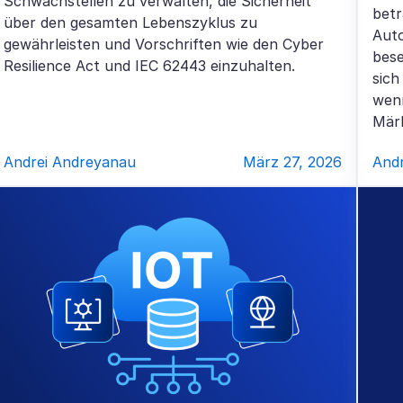
Schwachstellen zu verwalten, die Sicherheit
betr
über den gesamten Lebenszyklus zu
Auto
gewährleisten und Vorschriften wie den Cyber
bese
Resilience Act und IEC 62443 einzuhalten.
sich
wenn
Mär
Andrei Andreyanau
März 27, 2026
And