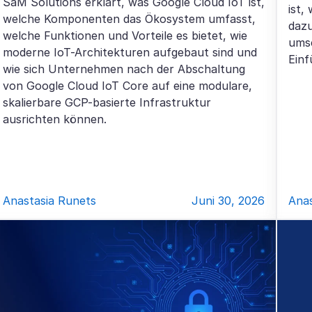
SaM Solutions erklärt, was Google Cloud IoT ist,
ist,
welche Komponenten das Ökosystem umfasst,
dazu
welche Funktionen und Vorteile es bietet, wie
umse
moderne IoT-Architekturen aufgebaut sind und
Einf
wie sich Unternehmen nach der Abschaltung
von Google Cloud IoT Core auf eine modulare,
skalierbare GCP-basierte Infrastruktur
ausrichten können.
Anastasia Runets
Juni 30, 2026
Anas