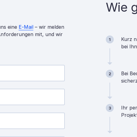
Wie g
uns eine
E-Mail
– wir melden
 Anforderungen mit, und wir
Kurz n
1
bei Ih
Bei Be
2
sicher
Ihr pe
3
Projek