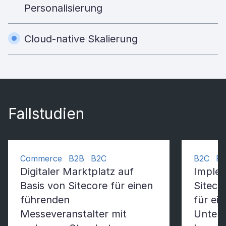
Personalisierung
Cloud-native Skalierung
Fallstudien
Commerce B2B B2C
B2C Re
Digitaler Marktplatz auf
Implem
Basis von Sitecore für einen
Siteco
führenden
für ei
Messeveranstalter mit
Unter