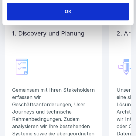
in jeder Phase Qualität, Sicherheit und
Vorhersagbarkeit sicherstellt.
OK
1. Discovery und Planung
2. Arc
Gemeinsam mit Ihren Stakeholdern
Unsere 
erfassen wir
eine ska
Geschäftsanforderungen, User
Lösung 
Journeys und technische
Architek
Rahmenbedingungen. Zudem
wir Int
analysieren wir Ihre bestehenden
oder CM
Systeme sowie die übergeordneten
Datenmo