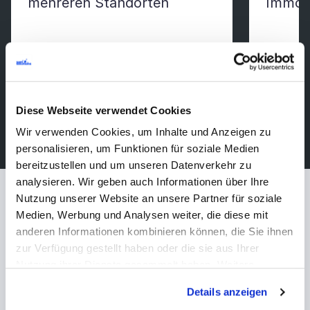
mehreren Standorten
Immob
Diese Webseite verwendet Cookies
Mehr anzeigen
Wir verwenden Cookies, um Inhalte und Anzeigen zu
personalisieren, um Funktionen für soziale Medien
bereitzustellen und um unseren Datenverkehr zu
analysieren. Wir geben auch Informationen über Ihre
Nutzung unserer Website an unsere Partner für soziale
Unser Sitecore-
Medien, Werbung und Analysen weiter, die diese mit
anderen Informationen kombinieren können, die Sie ihnen
Entwicklungsprozess
zur Verfügung gestellt haben oder die sie aus Ihrer
Nutzung ihrer Dienste gesammelt haben. Weitere
Bei SaM Solutions setzen wir auf einen bewährten
Informationen über Cookies finden Sie auf unserer Seite
Details anzeigen
Ansatz für die Sitecore-OrderCloud-Entwicklung, der
Impressum & Datenschutz
.