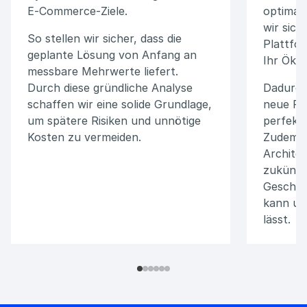
E-Commerce-Ziele.
optimal
wir sich
So stellen wir sicher, dass die
Plattfor
geplante Lösung von Anfang an
Ihr Öko
messbare Mehrwerte liefert.
Durch diese gründliche Analyse
Dadurch 
schaffen wir eine solide Grundlage,
neue Pl
um spätere Risiken und unnötige
perfekt 
Kosten zu vermeiden.
Zudem pr
Architek
zukünft
Geschäf
kann un
lässt.