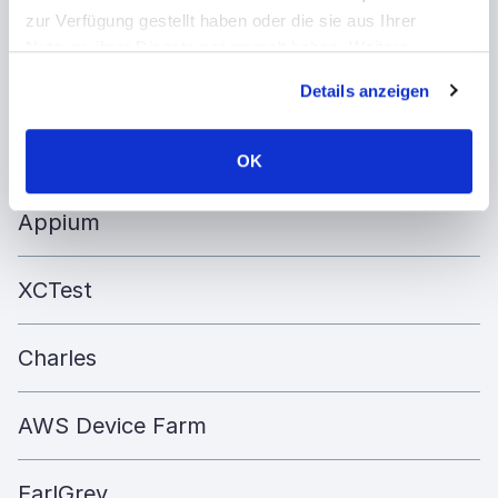
zur Verfügung gestellt haben oder die sie aus Ihrer
Nutzung ihrer Dienste gesammelt haben. Weitere
Informationen über Cookies finden Sie auf unserer Seite
Xcode
Details anzeigen
Impressum & Datenschutz
.
TestFlight
OK
Appium
XCTest
Charles
AWS Device Farm
EarlGrey