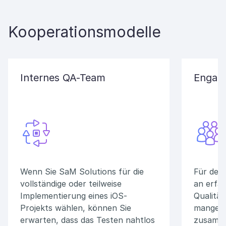
Kooperationsmodelle
Internes QA-Team
Engagi
Wenn Sie SaM Solutions für die
Für den 
vollständige oder teilweise
an erfa
Implementierung eines iOS-
Qualitä
Projekts wählen, können Sie
mangelt
erwarten, dass das Testen nahtlos
zusamme