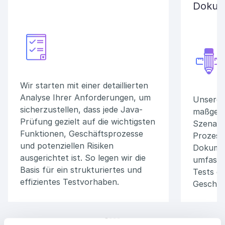
Dokum
Wir starten mit einer detaillierten
Analyse Ihrer Anforderungen, um
Unsere 
sicherzustellen, dass jede Java-
maßgesc
Prüfung gezielt auf die wichtigsten
Szenari
Funktionen, Geschäftsprozesse
Prozess 
und potenziellen Risiken
Dokumen
ausgerichtet ist. So legen wir die
umfasse
Basis für ein strukturiertes und
Tests g
effizientes Testvorhaben.
Geschäft