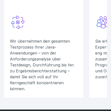
Wir übernehmen den gesamten
Sie erha
Testprozess Ihrer Java-
Experte
Anwendungen – von der
eng mit 
Anforderungsanalyse über
zusamme
Testdesign, Durchführung bis hin
Program
zu Ergebnisberichterstattung –
und Opt
damit Sie sich voll auf Ihr
zuverläs
Kerngeschäft konzentrieren
können.