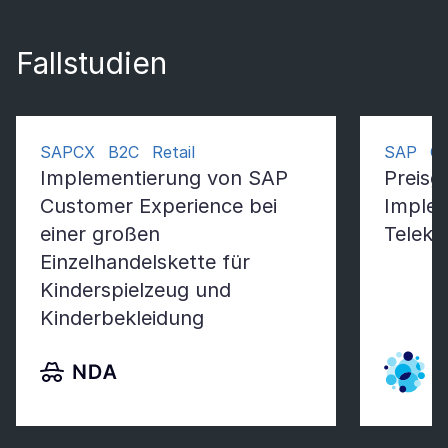
Fallstudien
SAPCX B2C Retail
SAP Co
Implementierung von SAP
Preisg
Customer Experience bei
Implem
einer großen
Teleko
Einzelhandelskette für
Kinderspielzeug und
Kinderbekleidung