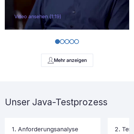
Video ansehen (1:19)
Mehr anzeigen
Unser Java-Testprozess
1. Anforderungsanalyse
2. Tes