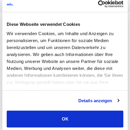
Diese Webseite verwendet Cookies
Technologien
Wir verwenden Cookies, um Inhalte und Anzeigen zu
personalisieren, um Funktionen für soziale Medien
bereitzustellen und um unseren Datenverkehr zu
Web-Testing
analysieren. Wir geben auch Informationen über Ihre
Nutzung unserer Website an unsere Partner für soziale
Selenium, Cypress, Protractor, Nightwatch,
Medien, Werbung und Analysen weiter, die diese mit
TestCafe, Cucumber, Robot Framework,
anderen Informationen kombinieren können, die Sie ihnen
TestComplete, TestNG
zur Verfügung gestellt haben oder die sie aus Ihrer
Nutzung ihrer Dienste gesammelt haben. Weitere
Informationen über Cookies finden Sie auf unserer Seite
Mobiles Testing
Details anzeigen
Impressum & Datenschutz
.
Desktop-Testing
OK
API-Testing