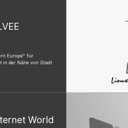
 LVEE
ern Europe" für
t in der Nähe von Stadt
nternet World