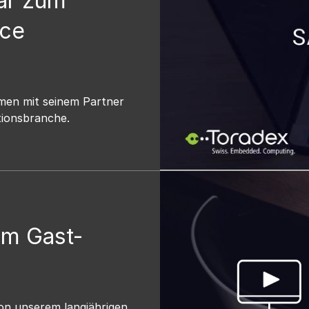
ar zum
nce
men mit seinem Partner
tionsbranche.
em Gast-
on unserem langjährigen