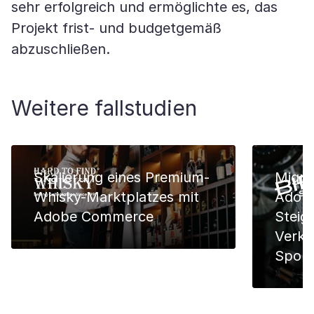
sehr erfolgreich und ermöglichte es, das
Projekt frist- und budgetgemäß
abzuschließen.
Weitere fallstudien
Skalierung eines Premium-
Migra
Whisky-Marktplatzes mit
Adob
Adobe Commerce
Steig
Verka
Sport