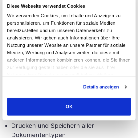
oder authentifizierter / registrierter
Diese Webseite verwendet Cookies
Benutzer. Authentifizierte Benutzer können
Wir verwenden Cookies, um Inhalte und Anzeigen zu
personalisieren, um Funktionen für soziale Medien
Dokumente, wie Angebote und
bereitzustellen und um unseren Datenverkehr zu
Rechnungen, speichern sowie einen
analysieren. Wir geben auch Informationen über Ihre
Überblick ihrer Geschäftssituation und
Nutzung unserer Website an unsere Partner für soziale
Empfehlungen zum Verbessern ihrer
Medien, Werbung und Analysen weiter, die diese mit
anderen Informationen kombinieren können, die Sie ihnen
Finanzlage erhalten.
zur Verfügung gestellt haben oder die sie aus Ihrer
Nutzung ihrer Dienste gesammelt haben. Weitere
Informationen über Cookies finden Sie auf unserer Seite
FUNKTIONSEIGENSCHAFTEN
Details anzeigen
Impressum & Datenschutz
.
Generieren von Rechnungen, Angeboten,
OK
Aufträgen und Gutschriften
Drucken und Speichern aller
Dokumententypen