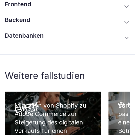
Frontend
Backend
Datenbanken
Weitere fallstudien
Migration von Shopify zu
Verein
Adobe Commerce zur
basie
Steigerung des digitalen
einen
Verkaufs für einen
Betre