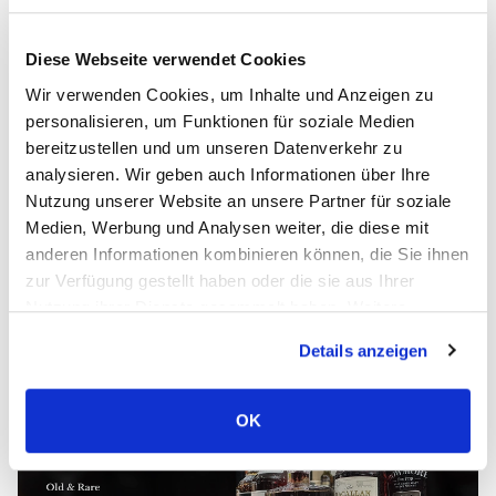
Angesichts der Komplexität des Katalogs
Diese Webseite verwendet Cookies
spielt die Suchfunktion eine zentrale Rolle.
Wir verwenden Cookies, um Inhalte und Anzeigen zu
personalisieren, um Funktionen für soziale Medien
Wir haben ein verbessertes Suchsystem
bereitzustellen und um unseren Datenverkehr zu
integriert, das es Nutzern ermöglicht,
analysieren. Wir geben auch Informationen über Ihre
gezielt bestimmte Flaschen, Marken oder
Nutzung unserer Website an unsere Partner für soziale
Eigenschaften schnell zu finden. Dadurch
Medien, Werbung und Analysen weiter, die diese mit
anderen Informationen kombinieren können, die Sie ihnen
verkürzt sich die Zeit bis zum gewünschten
zur Verfügung gestellt haben oder die sie aus Ihrer
Produkt erheblich und das gesamte
Nutzung ihrer Dienste gesammelt haben. Weitere
Einkaufserlebnis wird verbessert.
Informationen über Cookies finden Sie auf unserer Seite
Details anzeigen
Impressum & Datenschutz
.
OK