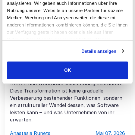
analysieren. Wir geben auch Informationen über Ihre
Nutzung unserer Website an unsere Partner für soziale
KI & Machine Learning, Digitale Transformation
Medien, Werbung und Analysen weiter, die diese mit
anderen Informationen kombinieren können, die Sie ihnen
Wie Agentic AI SaaS-Unternehmen
zur Verfügung gestellt haben oder die sie aus Ihrer
transformiert
Nutzung ihrer Dienste gesammelt haben. Weitere
Informationen über Cookies finden Sie auf unserer Seite
Details anzeigen
Impressum & Datenschutz
.
Agentic AI verändert SaaS-Unternehmen
fundamental – von passiven Werkzeugen, die auf
Nutzereingaben warten, zu autonomen
OK
Systemen, die Ziele verstehen, Entscheidungen
treffen und Workflows selbstständig ausführen.
Diese Transformation ist keine graduelle
Verbesserung bestehender Funktionen, sondern
ein struktureller Wandel dessen, was Software
leisten kann – und was Unternehmen von ihr
erwarten.
Anastasia Runets
Mai 07, 2026