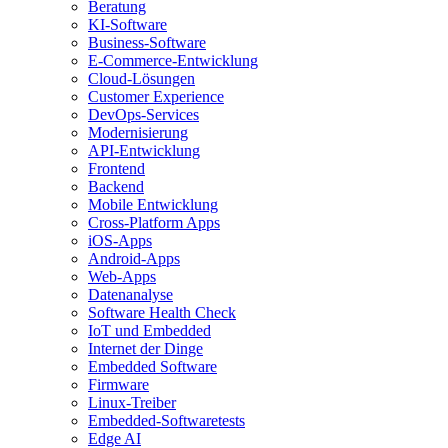
Beratung
KI-Software
Business-Software
E-Commerce-Entwicklung
Cloud-Lösungen
Customer Experience
DevOps-Services
Modernisierung
API-Entwicklung
Frontend
Backend
Mobile Entwicklung
Cross-Platform Apps
iOS-Apps
Android-Apps
Web-Apps
Datenanalyse
Software Health Check
IoT und Embedded
Internet der Dinge
Embedded Software
Firmware
Linux-Treiber
Embedded-Softwaretests
Edge AI