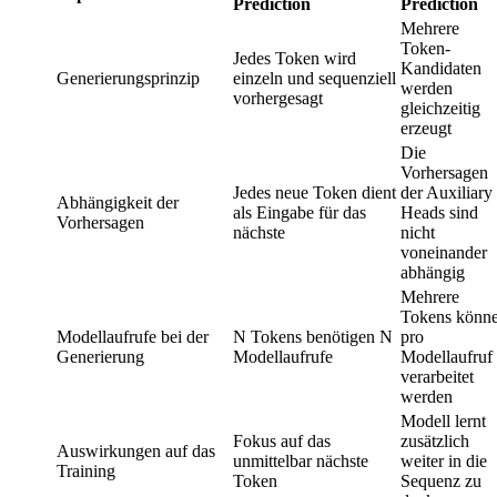
Prediction
Prediction
Mehrere
Token-
Jedes Token wird
Kandidaten
Generierungsprinzip
einzeln und sequenziell
werden
vorhergesagt
gleichzeitig
erzeugt
Die
Vorhersagen
Jedes neue Token dient
der Auxiliary
Abhängigkeit der
als Eingabe für das
Heads sind
Vorhersagen
nächste
nicht
voneinander
abhängig
Mehrere
Tokens könn
Modellaufrufe bei der
N Tokens benötigen N
pro
Generierung
Modellaufrufe
Modellaufruf
verarbeitet
werden
Modell lernt
Fokus auf das
zusätzlich
Auswirkungen auf das
unmittelbar nächste
weiter in die
Training
Token
Sequenz zu