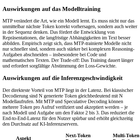
Auswirkungen auf das Modelltraining
MTP verändert die Art, wie ein Modell lernt. Es muss nicht nur das
unmittelbar nächste Token korrekt vorhersagen, sondern auch weiter
in der Sequenz denken. Das fördert die Entwicklung von
Repräsentationen, die langfristige Abhängigkeiten im Text besser
abbilden. Empirisch zeigt sich, dass MTP-trainierte Modelle nicht
nur schneller sind, sondern auch stärker bei komplexen Reasoning-
Aufgaben abschneiden – insbesondere bei Code und
mathematischen Texten. Der Trade-off: Das Training dauert länger
und erfordert sorgfältige Abstimmung der Loss-Gewichte.
Auswirkungen auf die Inferenzgeschwindigkeit
Der direkteste Vorteil von MTP liegt in der Latenz. Bei klassischer
Decodierung sind N generierte Token gleichbedeutend mit N
Modellaufrufen. Mit MTP und Speculative Decoding können
mehrere Token pro Aufruf verifiziert und akzeptiert werden – je
nach Modell und Aufgabe um den Faktor 2 bis 3. Das reduziert die
End-to-End-Latenz für den Nutzer spürbar und erhöht gleichzeitig
den Durchsatz auf KI-Inferenzservern.
Next-Token
Multi-Token
Aspekt