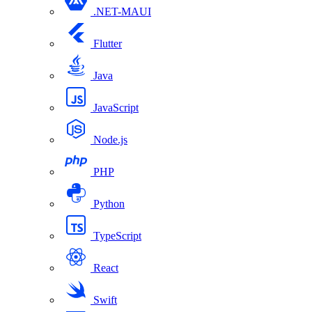
.NET-MAUI
Flutter
Java
JavaScript
Node.js
PHP
Python
TypeScript
React
Swift