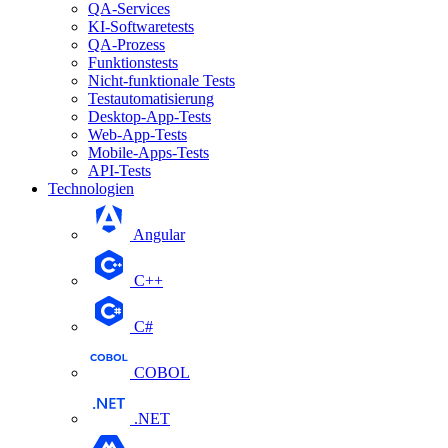
QA-Services
KI-Softwaretests
QA-Prozess
Funktionstests
Nicht-funktionale Tests
Testautomatisierung
Desktop-App-Tests
Web-App-Tests
Mobile-Apps-Tests
API-Tests
Technologien
Angular
С++
С#
COBOL
.NET