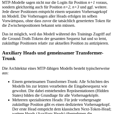
MTP-Modelle sagen nicht nur die Logits für Position
n+1
voraus,
sondern gleichzeitig auch für Position
n+2
,
n+3
und ggf. weitere.
Jede dieser Positionen entspricht einem separaten Vorhersagekopf
im Modell. Die Vorhersagen aller Heads erfolgen im selben
Vorwärtspass, ohne dass zuvor die tatsächlich generierten Token für
die Zwischenpositionen bekannt sein müssen.
Das ist möglich, weil das Modell während des Trainings Zugriff auf
die Ground-Truth-Tokens der gesamten Sequenz hat und so lernt,
zukünftige Positionen relativ zur aktuellen Position zu antizipieren.
Auxiliary Heads und gemeinsamer Transformer-
Trunk
Die Architektur eines MTP-fähigen Modells besteht typischerweise
aus:
Einem gemeinsamen Transformer-Trunk: Alle Schichten des
Modells bis zur letzten verarbeiten die Eingabesequenz wie
gewohnt. Die dabei entstehenden Repräsentationen (Hidden
States) bilden die Grundlage für alle Vorhersageköpfe.
Mehreren spezialisierten Heads: Für jede vorhergesagte
zukünftige Position gibt es einen dedizierten Vorhersagekopf.
Der erste Head entspricht dem klassischen Next-Token-Head;
weitere Heads (Auxiliary Heads) übernehmen die