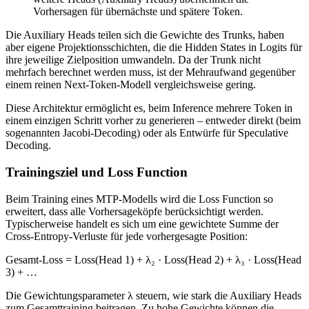
Vorhersagen für übernächste und spätere Token.
Die Auxiliary Heads teilen sich die Gewichte des Trunks, haben
aber eigene Projektionsschichten, die die Hidden States in Logits für
ihre jeweilige Zielposition umwandeln. Da der Trunk nicht
mehrfach berechnet werden muss, ist der Mehraufwand gegenüber
einem reinen Next-Token-Modell vergleichsweise gering.
Diese Architektur ermöglicht es, beim Inference mehrere Token in
einem einzigen Schritt vorher zu generieren – entweder direkt (beim
sogenannten Jacobi-Decoding) oder als Entwürfe für Speculative
Decoding.
Trainingsziel und Loss Function
Beim Training eines MTP-Modells wird die Loss Function so
erweitert, dass alle Vorhersageköpfe berücksichtigt werden.
Typischerweise handelt es sich um eine gewichtete Summe der
Cross-Entropy-Verluste für jede vorhergesagte Position:
Gesamt-Loss = Loss(Head 1) + λ₂ · Loss(Head 2) + λ₃ · Loss(Head
3) + …
Die Gewichtungsparameter λ steuern, wie stark die Auxiliary Heads
zum Gesamttraining beitragen. Zu hohe Gewichte können die