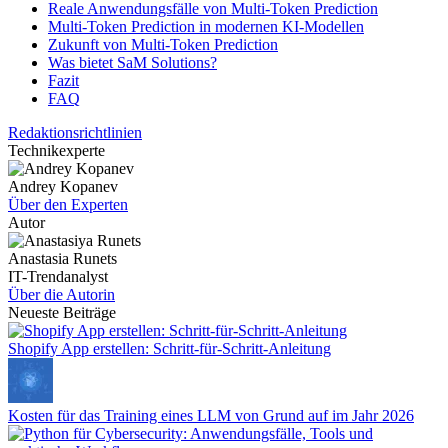
Reale Anwendungsfälle von Multi-Token Prediction
Multi-Token Prediction in modernen KI-Modellen
Zukunft von Multi-Token Prediction
Was bietet SaM Solutions?
Fazit
FAQ
Redaktionsrichtlinien
Technikexperte
Andrey Kopanev
Über den Experten
Autor
Anastasia Runets
IT-Trendanalyst
Über die Autorin
Neueste Beiträge
Shopify App erstellen: Schritt-für-Schritt-Anleitung
Kosten für das Training eines LLM von Grund auf im Jahr 2026