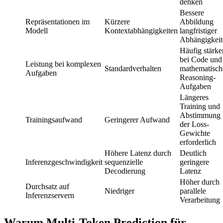
denken
Bessere
Repräsentationen im
Kürzere
Abbildung
Modell
Kontextabhängigkeiten
langfristiger
Abhängigkeit
Häufig stärke
bei Code und
Leistung bei komplexen
Standardverhalten
mathematisch
Aufgaben
Reasoning-
Aufgaben
Längeres
Training und
Abstimmung
Trainingsaufwand
Geringerer Aufwand
der Loss-
Gewichte
erforderlich
Höhere Latenz durch
Deutlich
Inferenzgeschwindigkeit
sequenzielle
geringere
Decodierung
Latenz
Höher durch
Durchsatz auf
Niedriger
parallele
Inferenzservern
Verarbeitung
Warum Multi-Token Prediction für