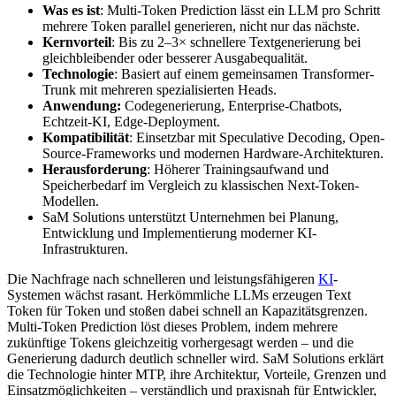
Was es ist
: Multi-Token Prediction lässt ein LLM pro Schritt
mehrere Token parallel generieren, nicht nur das nächste.
Kernvorteil
: Bis zu 2–3× schnellere Textgenerierung bei
gleichbleibender oder besserer Ausgabequalität.
Technologie
: Basiert auf einem gemeinsamen Transformer-
Trunk mit mehreren spezialisierten Heads.
Anwendung:
Codegenerierung, Enterprise-Chatbots,
Echtzeit-KI, Edge-Deployment.
Kompatibilität
: Einsetzbar mit Speculative Decoding, Open-
Source-Frameworks und modernen Hardware-Architekturen.
Herausforderung
: Höherer Trainingsaufwand und
Speicherbedarf im Vergleich zu klassischen Next-Token-
Modellen.
SaM Solutions unterstützt Unternehmen bei Planung,
Entwicklung und Implementierung moderner KI-
Infrastrukturen.
Die Nachfrage nach schnelleren und leistungsfähigeren
KI
-
Systemen wächst rasant. Herkömmliche LLMs erzeugen Text
Token für Token und stoßen dabei schnell an Kapazitätsgrenzen.
Multi-Token Prediction löst dieses Problem, indem mehrere
zukünftige Tokens gleichzeitig vorhergesagt werden – und die
Generierung dadurch deutlich schneller wird. SaM Solutions erklärt
die Technologie hinter MTP, ihre Architektur, Vorteile, Grenzen und
Einsatzmöglichkeiten – verständlich und praxisnah für Entwickler,