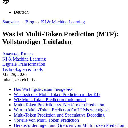
Deutsch
Startseite
→
Blog
→
KI & Machine Learning
Was ist Multi-Token Prediction (MTP):
Vollständiger Leitfaden
Anastasia Runets
KI & Machine Learning
Digitale Transformation
Technologien & Tools
Mai 28, 2026
Inhaltsverzeichnis
Das Wichtigste zusammengefasst
Was bedeutet Multi-Token Prediction in der KI?
Wie Multi-Token Prediction funktioniert
Multi-Token Prediction vs. Next-Token Prediction
Warum Multi-Token Prediction für LLMs wichtig ist
Multi-Token Prediction und Speculative Decoding
Vorteile von Multi-Token Prediction
Herausforderungen und Grenzen von Multi-Token Prediction