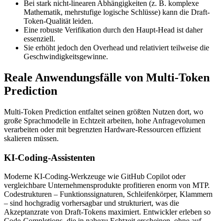
Bei stark nicht-linearen Abhängigkeiten (z. B. komplexe
Mathematik, mehrstufige logische Schlüsse) kann die Draft-
Token-Qualität leiden.
Eine robuste Verifikation durch den Haupt-Head ist daher
essenziell.
Sie erhöht jedoch den Overhead und relativiert teilweise die
Geschwindigkeitsgewinne.
Reale Anwendungsfälle von Multi-Token
Prediction
Multi-Token Prediction entfaltet seinen größten Nutzen dort, wo
große Sprachmodelle in Echtzeit arbeiten, hohe Anfragevolumen
verarbeiten oder mit begrenzten Hardware-Ressourcen effizient
skalieren müssen.
KI-Coding-Assistenten
Moderne KI-Coding-Werkzeuge wie GitHub Copilot oder
vergleichbare Unternehmensprodukte profitieren enorm von MTP.
Codestrukturen – Funktionssignaturen, Schleifenkörper, Klammern
– sind hochgradig vorhersagbar und strukturiert, was die
Akzeptanzrate von Draft-Tokens maximiert. Entwickler erleben so
Code-Completions, die in nahezu Echtzeit erscheinen, ohne auf