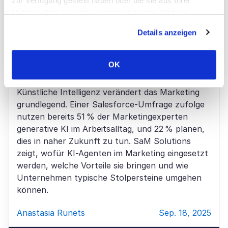
zur Verfügung gestellt haben oder die sie aus Ihrer
Nutzung ihrer Dienste gesammelt haben. Weitere
KI & Machine Learning, Softwareentwicklung
Informationen über Cookies finden Sie auf unserer Seite
Details anzeigen
KI-Agenten im Marketing:
Impressum & Datenschutz
.
Anwendungen, Vorteile und
OK
Zukunftsperspektiven
Künstliche Intelligenz verändert das Marketing
grundlegend. Einer Salesforce-Umfrage zufolge
nutzen bereits 51 % der Marketingexperten
generative KI im Arbeitsalltag, und 22 % planen,
dies in naher Zukunft zu tun. SaM Solutions
zeigt, wofür KI-Agenten im Marketing eingesetzt
werden, welche Vorteile sie bringen und wie
Unternehmen typische Stolpersteine umgehen
können.
Anastasia Runets
Sep. 18, 2025