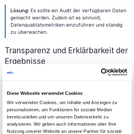
Lösung:
Es sollte ein Audit der verfügbaren Daten
gemacht werden. Zudem ist es sinnvoll,
Datenqualitätsmetriken einzuführen und ständig
zu überwachen.
Transparenz und Erklärbarkeit der
Ergebnisse
KI-Agenten – insbesondere solche auf Basis von Deep
Learning – agieren oft wie eine Black Box. Das heißt,
sie treffen Entscheidungen, ohne dass für
Diese Webseite verwendet Cookies
Außenstehende direkt ersichtlich ist, warum die KI zu
Wir verwenden Cookies, um Inhalte und Anzeigen zu
genau diesem Ergebnis gekommen ist. Im Marketing
personalisieren, um Funktionen für soziale Medien
kann dies problematisch sein, wenn z. B. ein KI-
bereitzustellen und um unseren Datenverkehr zu
System gewisse Kundengruppen immer wieder
analysieren. Wir geben auch Informationen über Ihre
ausschließt oder bevorzugt und das Team nicht
Nutzung unserer Website an unsere Partner für soziale