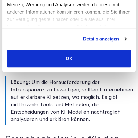
nachvollziehen kann, wieso.
Medien, Werbung und Analysen weiter, die diese mit
anderen Informationen kombinieren können, die Sie ihnen
Die fehlende Erklärbarkeit erschwert es, Vertrauen in
zur Verfügung gestellt haben oder die sie aus Ihrer
die KI-Entscheidungen aufzubauen – sowohl intern im
Nutzung ihrer Dienste gesammelt haben. Weitere
Team als auch extern bei Kunden oder Regulatoren.
Informationen über Cookies finden Sie auf unserer Seite
Kunden möchten z. B. wissen, warum ihnen ein
Details anzeigen
Impressum & Datenschutz
.
bestimmtes Angebot angezeigt wird. Und Marketing-
Verantwortliche müssen plausibel machen können,
weshalb die KI-Agenten die Ressourcen so oder so
OK
allokieren.
Lösung:
Um die Herausforderung der
Intransparenz zu bewältigen, sollten Unternehmen
auf erklärbare KI setzen, wo möglich. Es gibt
mittlerweile Tools und Methoden, die
Entscheidungen von KI-Modellen nachträglich
analysieren und erklären können.