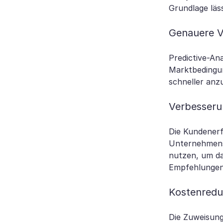
Grundlage läss
Genauere V
Predictive-An
Marktbedingun
schneller anz
Verbesseru
Die Kundenerf
Unternehmens 
nutzen, um da
Empfehlungen 
Kostenredu
Die Zuweisung