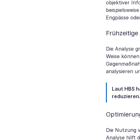
objektiver In
beispielsweis
Engpässe ode
Frühzeitige 
Die Analyse g
Weise können
Gegenmaßnahm
analysieren u
Laut HBS h
reduzieren
Optimierun
Die Nutzung vo
Analyse hilft