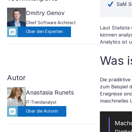
SaM So
Dmitry Genov
Chief Software Architect
Laut Statista
Über den Experten
können analys
Analytics ist 
Was i
Autor
Die prädiktive
zum Beispiel 
Anastasia Runets
Ereignisse si
maschinelles 
IT-Trendanalyst
Über die Autorin
Machen