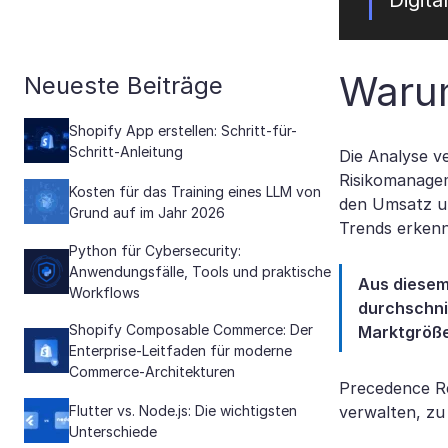
Digita
Warum
Neueste Beiträge
Shopify App erstellen: Schritt-für-
Schritt-Anleitung
Die Analyse v
Risikomanagem
Kosten für das Training eines LLM von
den Umsatz u
Grund auf im Jahr 2026
Trends erkenn
Python für Cybersecurity:
Anwendungsfälle, Tools und praktische
Aus diesem
Workflows
durchschni
Shopify Composable Commerce: Der
Marktgröße 
Enterprise-Leitfaden für moderne
Commerce-Architekturen
Precedence Re
Flutter vs. Node.js: Die wichtigsten
verwalten, zu
Unterschiede