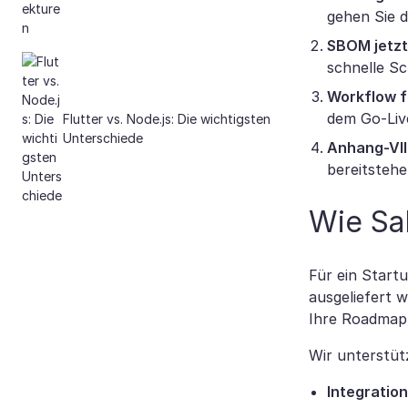
gehen Sie d
SBOM jetzt 
schnelle Sc
Workflow f
dem Go-Live
Flutter vs. Node.js: Die wichtigsten
Unterschiede
Anhang-VII
bereitsteh
Wie Sa
Für ein Start
ausgeliefert 
Ihre Roadmap
Wir unterstüt
Integratio