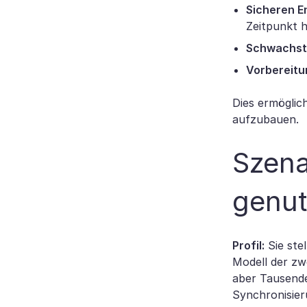
Sicheren E
Zeitpunkt 
Schwachste
Vorbereitu
Dies ermöglic
aufzubauen.
Szena
genut
Profil:
Sie ste
Modell der zw
aber Tausende
Synchronisier