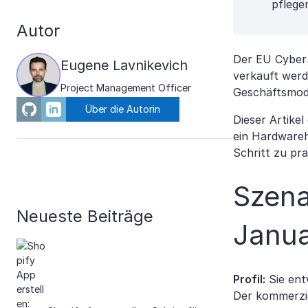
pflege
Autor
Der EU Cyber 
Eugene Lavnikevich
verkauft werde
Project Management Officer
Geschäftsmodel
Über die Autorin
Dieser Artikel
ein Hardwarehe
Schritt zu pr
Szena
Neueste Beiträge
Janu
Profil:
Sie ent
Der kommerzie