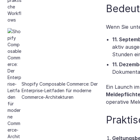
Bedeut
Wenn Sie unter
11. Septem
aktiv ausg
Stunden ei
11. Dezemb
Dokumentat
Shopify Composable Commerce: Der
Ein Launch im
Enterprise-Leitfaden für moderne
Meldepflicht
Commerce-Architekturen
operative Mel
Prakti
Geltungsbe