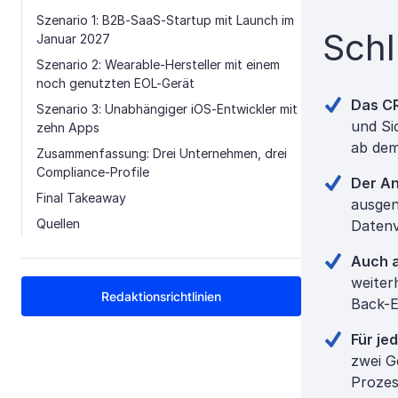
Szenario 1: B2B-SaaS-Startup mit Launch im
Schl
Januar 2027
Szenario 2: Wearable-Hersteller mit einem
noch genutzten EOL-Gerät
Das CR
Szenario 3: Unabhängiger iOS-Entwickler mit
und Si
zehn Apps
ab dem
Zusammenfassung: Drei Unternehmen, drei
Compliance-Profile
Der An
Final Takeaway
ausgen
Quellen
Datenv
Auch a
weiter
Redaktionsrichtlinien
Back-E
Für je
zwei G
Prozes