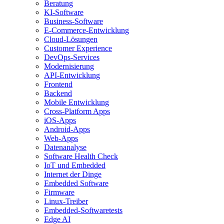
Beratung
KI-Software
Business-Software
E-Commerce-Entwicklung
Cloud-Lösungen
Customer Experience
DevOps-Services
Modernisierung
API-Entwicklung
Frontend
Backend
Mobile Entwicklung
Cross-Platform Apps
iOS-Apps
Android-Apps
Web-Apps
Datenanalyse
Software Health Check
IoT und Embedded
Internet der Dinge
Embedded Software
Firmware
Linux-Treiber
Embedded-Softwaretests
Edge AI