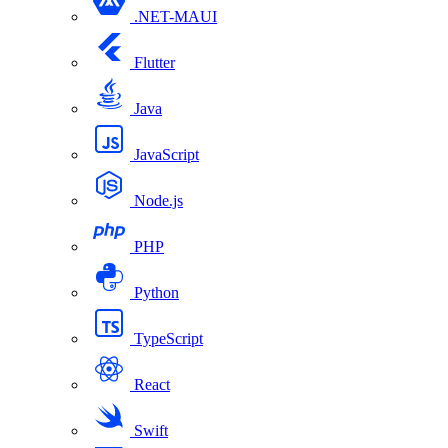
.NET-MAUI
Flutter
Java
JavaScript
Node.js
PHP
Python
TypeScript
React
Swift