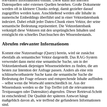
relevanten Informationen enthält. Diese kann aus internen
Datenquellen oder externen Quellen bestehen. Große Dokumente
werden oft in kleinere Chunks zerlegt, damit gezielter darauf
zugegriffen werden kann. Anschließend werden alle Inhalte in
numerische Embeddings überführt und in einer Vektordatenbank
indexiert. Dabei erhält jeder Daten-Chunk einen Vektor, der seine
semantische Bedeutung repräsentiert. Die Vektordatenbank
verknüpft diese Vektoren mit den ursprünglichen Inhalten und
ermöglicht ein schnelles Durchsuchen des Wissensbestands.
Abrufen relevanter Informationen
Kommt eine Nutzeranfrage (Query) herein, wird sie zunächst
ebenfalls als semantischer Vektor dargestellt. Das RAG-System
verwendet dann meist eine semantische Suche, um in der
Vektordatenbank diejenigen Wissenseinheiten zu finden, die am
besten zur Intention der Anfrage passen. Anders als eine rein
schlüsselwortbasierte Suche kann die semantische Suche die
Bedeutung der Frage erfassen und entsprechende Inhalte auffinden
– selbst wenn die Wortwahl unterschiedlich ist. Aus der
Wissensbasis werden so die Top-Treffer (oft die relevantesten
Textpassagen oder Datensätze) abgerufen. Dieser Retrieval-Schritt
ist entscheidend: Die Qualität der späteren Antwort hängt
maßgeblich davon ab, wie treffend die gefundenen Informationen
sind.