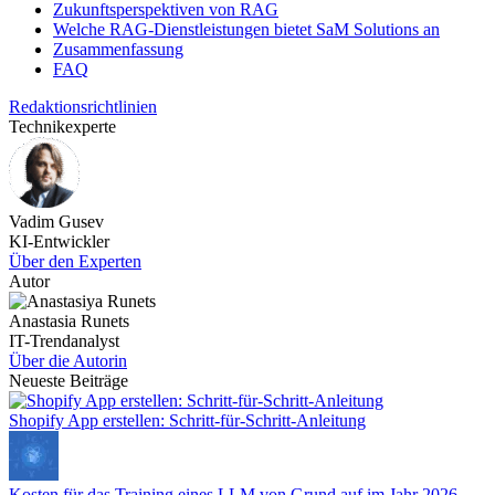
Zukunftsperspektiven von RAG
Welche RAG-Dienstleistungen bietet SaM Solutions an
Zusammenfassung
FAQ
Redaktionsrichtlinien
Technikexperte
Vadim Gusev
KI-Entwickler
Über den Experten
Autor
Anastasia Runets
IT-Trendanalyst
Über die Autorin
Neueste Beiträge
Shopify App erstellen: Schritt-für-Schritt-Anleitung
Kosten für das Training eines LLM von Grund auf im Jahr 2026