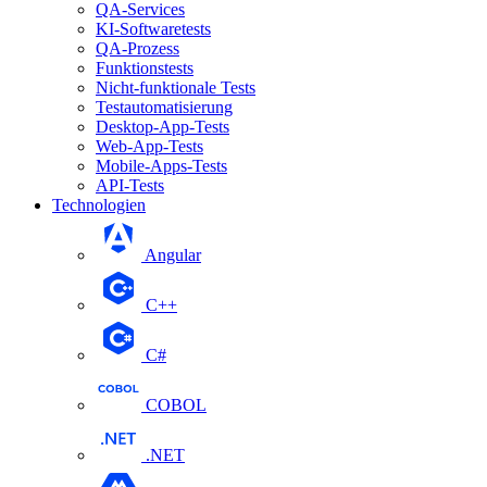
QA-Services
KI-Softwaretests
QA-Prozess
Funktionstests
Nicht-funktionale Tests
Testautomatisierung
Desktop-App-Tests
Web-App-Tests
Mobile-Apps-Tests
API-Tests
Technologien
Angular
С++
С#
COBOL
.NET