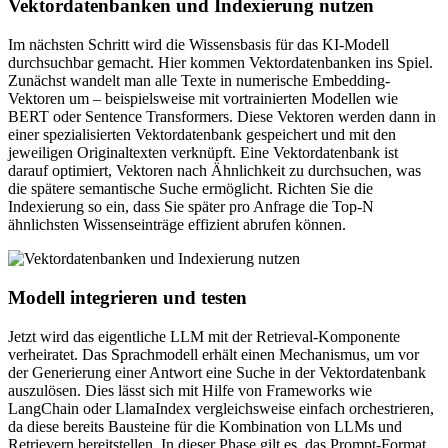
Vektordatenbanken und Indexierung nutzen
Im nächsten Schritt wird die Wissensbasis für das KI-Modell
durchsuchbar gemacht. Hier kommen Vektordatenbanken ins Spiel.
Zunächst wandelt man alle Texte in numerische Embedding-
Vektoren um – beispielsweise mit vortrainierten Modellen wie
BERT oder Sentence Transformers. Diese Vektoren werden dann in
einer spezialisierten Vektordatenbank gespeichert und mit den
jeweiligen Originaltexten verknüpft. Eine Vektordatenbank ist
darauf optimiert, Vektoren nach Ähnlichkeit zu durchsuchen, was
die spätere semantische Suche ermöglicht. Richten Sie die
Indexierung so ein, dass Sie später pro Anfrage die Top-N
ähnlichsten Wissenseinträge effizient abrufen können.
Modell integrieren und testen
Jetzt wird das eigentliche LLM mit der Retrieval-Komponente
verheiratet. Das Sprachmodell erhält einen Mechanismus, um vor
der Generierung einer Antwort eine Suche in der Vektordatenbank
auszulösen. Dies lässt sich mit Hilfe von Frameworks wie
LangChain oder LlamaIndex vergleichsweise einfach orchestrieren,
da diese bereits Bausteine für die Kombination von LLMs und
Retrievern bereitstellen. In dieser Phase gilt es, das Prompt-Format