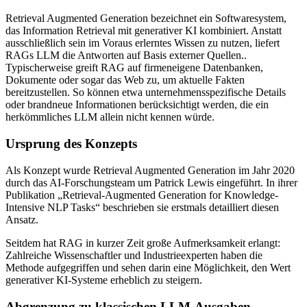
Retrieval Augmented Generation bezeichnet ein Softwaresystem,
das Information Retrieval mit generativer KI kombiniert. Anstatt
ausschließlich sein im Voraus erlerntes Wissen zu nutzen, liefert
RAGs LLM die Antworten auf Basis externer Quellen..
Typischerweise greift RAG auf firmeneigene Datenbanken,
Dokumente oder sogar das Web zu, um aktuelle Fakten
bereitzustellen. So können etwa unternehmensspezifische Details
oder brandneue Informationen berücksichtigt werden, die ein
herkömmliches LLM allein nicht kennen würde.
Ursprung des Konzepts
Als Konzept wurde Retrieval Augmented Generation im Jahr 2020
durch das AI-Forschungsteam um Patrick Lewis eingeführt. In ihrer
Publikation „Retrieval-Augmented Generation for Knowledge-
Intensive NLP Tasks“ beschrieben sie erstmals detailliert diesen
Ansatz.
Seitdem hat RAG in kurzer Zeit große Aufmerksamkeit erlangt:
Zahlreiche Wissenschaftler und Industrieexperten haben die
Methode aufgegriffen und sehen darin eine Möglichkeit, den Wert
generativer KI-Systeme erheblich zu steigern.
Abgrenzung zu klassischen LLM-Ausgaben