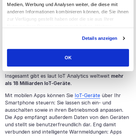
kontextbezogene Services, Navigation und
Medien, Werbung und Analysen weiter, die diese mit
standortbasierte Anwendungen.
anderen Informationen kombinieren können, die Sie ihnen
zur Verfügung gestellt haben oder die sie aus Ihrer
IoT-vernetzte und integrierte Apps
Nutzung ihrer Dienste gesammelt haben. Weitere
IoT-App-Integration ist der Prozess der Verbindung
Informationen über Cookies finden Sie auf unserer Seite
Details anzeigen
mobiler Apps mit physischen Geräten (Sensoren,
Impressum & Datenschutz
.
Gadgets, Maschinen), die über ein Netzwerk
kommunizieren. Intelligente Lampen und Schlösser,
OK
Fitnessarmbänder oder industrielle
Buchhaltungssysteme sind nur einige Beispiele.
Insgesamt gibt es laut IoT Analytics weltweit
mehr
als 18 Milliarden IoT-Geräte
.
Mit mobilen Apps können Sie
IoT-Geräte
über Ihr
Smartphone steuern: Sie lassen sich ein- und
ausschalten sowie in ihren Betriebsmodi anpassen.
Die App empfängt außerdem Daten von den Geräten
und stellt sie benutzerfreundlich dar. Eng damit
verbunden sind intelligente Warnmeldungen: Apps