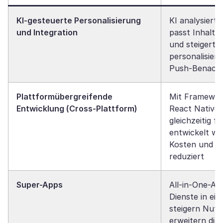
KI-gesteuerte Personalisierung
KI analysiert
und Integration
passt Inhalte
und steigert
personalisier
Push-Benachr
Plattformübergreifende
Mit Framework
Entwicklung (Cross-Plattform)
React Native
gleichzeitig f
entwickelt we
Kosten und 
reduziert
Super-Apps
All-in-One-Ap
Dienste in ei
steigern Nut
erweitern dig