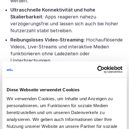
werden.
Ultraschnelle Konnektivität und hohe
Skalierbarkeit
: Apps reagieren nahezu
verzögerungsfrei und lassen sich auch bei hoher
Nutzerzahl stabil betreiben.
Reibungsloses Video-Streaming
: Hochauflösende
Videos, Live-Streams und interaktive Medien
funktionieren ohne Ladezeiten oder
Unterbrechungen.
Groß angelegte IoT-Integration:
5G ermöglicht die
gleichzeitige Anbindung einer Vielzahl vernetzter
Geräte und Sensoren in Echtzeit.
Diese Webseite verwendet Cookies
AR/VR-Entwicklung
: Erweiterte und virtuelle
Wir verwenden Cookies, um Inhalte und Anzeigen zu
Realität profitieren von niedriger Latenz und hoher
personalisieren, um Funktionen für soziale Medien
Bandbreite für immersive Nutzererlebnisse.
bereitzustellen und um unseren Datenverkehr zu
Verbesserte GPS- und Geolokalisierungsdienste
:
analysieren. Wir geben auch Informationen über Ihre
Präzisere Standortdaten erlauben
Nutzung unserer Website an unsere Partner für soziale