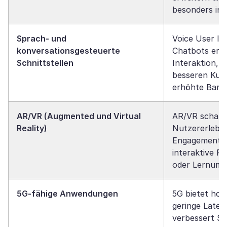
besonders in 
Sprach- und
Voice User In
konversationsgesteuerte
Chatbots ermö
Schnittstellen
Interaktion, 
besseren Kun
erhöhte Barrie
AR/VR (Augmented und Virtual
AR/VR schafft
Reality)
Nutzererlebni
Engagement u
interaktive P
oder Lernum
5G-fähige Anwendungen
5G bietet hoh
geringe Laten
verbessert S