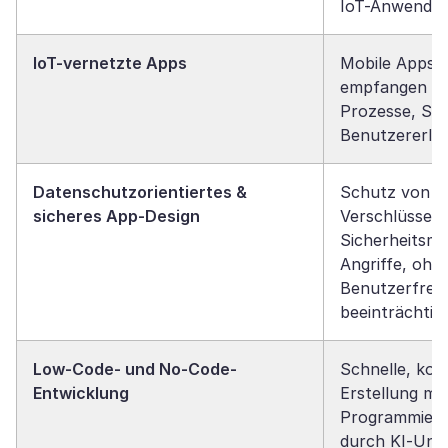
IoT-Anwendu
IoT-vernetzte Apps
Mobile Apps s
empfangen Da
Prozesse, Sic
Benutzererleb
Datenschutzorientiertes &
Schutz von N
sicheres App-Design
Verschlüsselu
Sicherheitsm
Angriffe, ohne
Benutzerfreun
beeinträchtig
Low-Code- und No-Code-
Schnelle, kos
Entwicklung
Erstellung mi
Programmiera
durch KI-Unt